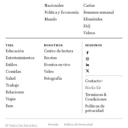
Nacionales
Cartas
Política y Economía
Resumen semanal
Mundo
Efemérides
FAQ
Videos
VIDA
NOSOTROS
SEGUINOS
Educación
Centro de lectura
Entretenimientos
Recetas
Estilos
Eventos en vivo
Comidas
Video
Salud
Fotografía
Contacto>
Trabajo
Media Kit
Relaciones
Terminoss &
Viajes
Condiciones
Fam
Políticas de
privacidad
Portada
Política de Privacidad
© Todos los derechos