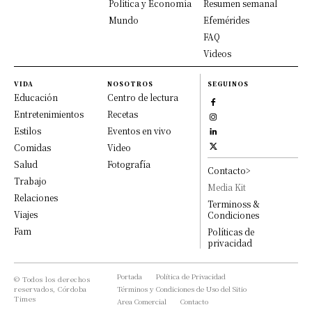
Política y Economía
Resumen semanal
Mundo
Efemérides
FAQ
Videos
VIDA
NOSOTROS
SEGUINOS
Educación
Centro de lectura
Entretenimientos
Recetas
Estilos
Eventos en vivo
Comidas
Video
Salud
Fotografía
Contacto>
Trabajo
Media Kit
Relaciones
Terminoss &
Viajes
Condiciones
Fam
Políticas de
privacidad
Portada
Política de Privacidad
© Todos los derechos
reservados, Córdoba
Términos y Condiciones de Uso del Sitio
Times
Area Comercial
Contacto