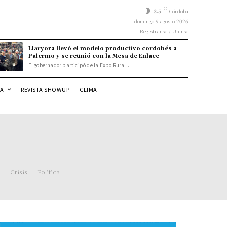
C
3.5
Córdoba
domingo 9 agosto 2026
Registrarse / Unirse
Llaryora llevó el modelo productivo cordobés a
Palermo y se reunió con la Mesa de Enlace
El gobernador participó de la Expo Rural...
DA
REVISTA SHOWUP
CLIMA
Crisis
Politica