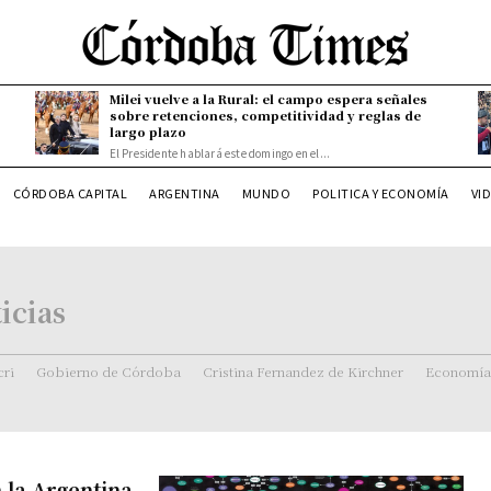
Milei vuelve a la Rural: el campo espera señales
sobre retenciones, competitividad y reglas de
largo plazo
El Presidente hablará este domingo en el...
CÓRDOBA CAPITAL
ARGENTINA
MUNDO
POLITICA Y ECONOMÍA
VI
icias
ri
Gobierno de Córdoba
Cristina Fernandez de Kirchner
Economía
 la Argentina