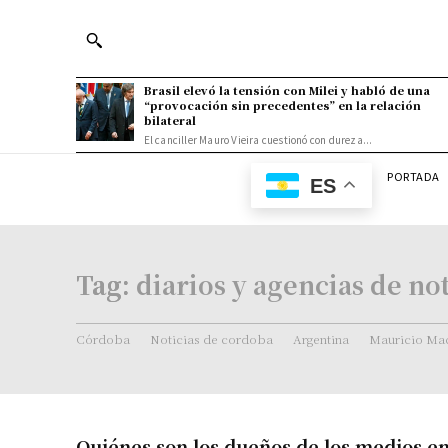
Brasil elevó la tensión con Milei y habló de una
“provocación sin precedentes” en la relación
bilateral
El canciller Mauro Vieira cuestionó con dureza...
PORTADA
ES
Tag:
diarios y agencias de not
Córdoba
Noticias de cordoba
Argentina
Mauricio Mac
Quiénes son los dueños de los medios en