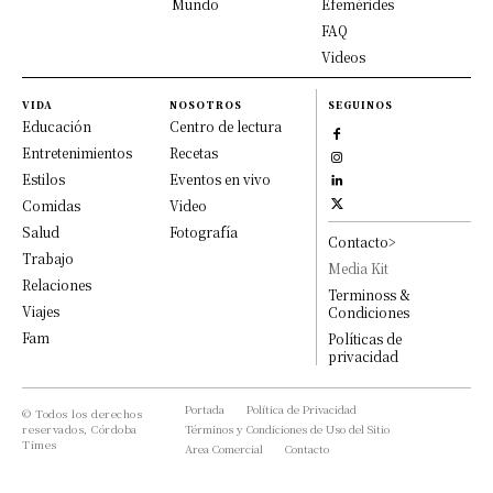
Mundo
Efemérides
FAQ
Videos
VIDA
NOSOTROS
SEGUINOS
Educación
Centro de lectura
Entretenimientos
Recetas
Estilos
Eventos en vivo
Comidas
Video
Salud
Fotografía
Contacto>
Trabajo
Media Kit
Relaciones
Terminoss &
Viajes
Condiciones
Fam
Políticas de
privacidad
Portada
Política de Privacidad
© Todos los derechos
reservados, Córdoba
Términos y Condiciones de Uso del Sitio
Times
Area Comercial
Contacto