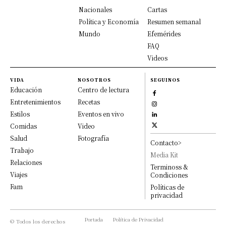
Nacionales
Cartas
Política y Economía
Resumen semanal
Mundo
Efemérides
FAQ
Videos
VIDA
NOSOTROS
SEGUINOS
Educación
Centro de lectura
Entretenimientos
Recetas
Estilos
Eventos en vivo
Comidas
Video
Salud
Fotografía
Contacto>
Trabajo
Media Kit
Relaciones
Terminoss &
Viajes
Condiciones
Fam
Políticas de
privacidad
Portada
Política de Privacidad
© Todos los derechos