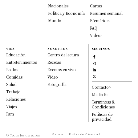
Nacionales
Cartas
Política y Economía
Resumen semanal
Mundo
Efemérides
FAQ
Videos
VIDA
NOSOTROS
SEGUINOS
Educación
Centro de lectura
Entretenimientos
Recetas
Estilos
Eventos en vivo
Comidas
Video
Salud
Fotografía
Contacto>
Trabajo
Media Kit
Relaciones
Terminoss &
Viajes
Condiciones
Fam
Políticas de
privacidad
Portada
Política de Privacidad
© Todos los derechos