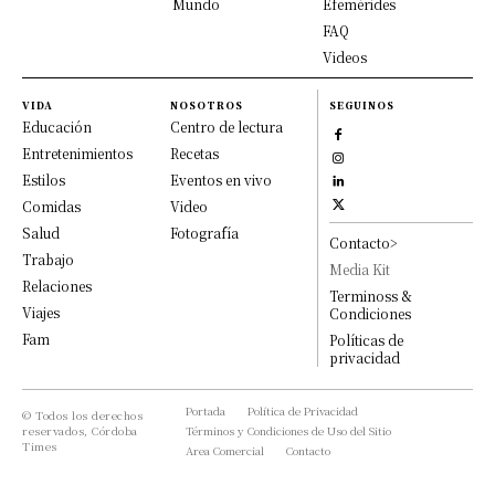
Mundo
Efemérides
FAQ
Videos
VIDA
NOSOTROS
SEGUINOS
Educación
Centro de lectura
Entretenimientos
Recetas
Estilos
Eventos en vivo
Comidas
Video
Salud
Fotografía
Contacto>
Trabajo
Media Kit
Relaciones
Terminoss &
Viajes
Condiciones
Fam
Políticas de
privacidad
Portada
Política de Privacidad
© Todos los derechos
reservados, Córdoba
Términos y Condiciones de Uso del Sitio
Times
Area Comercial
Contacto