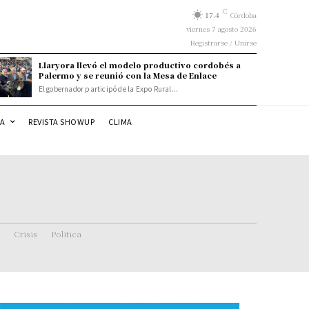
C
17.4
Córdoba
viernes 7 agosto 2026
Registrarse / Unirse
Llaryora llevó el modelo productivo cordobés a
Palermo y se reunió con la Mesa de Enlace
El gobernador participó de la Expo Rural...
DA
REVISTA SHOWUP
CLIMA
Crisis
Politica