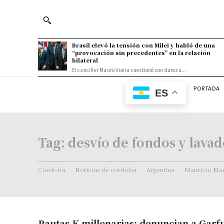
Brasil elevó la tensión con Milei y habló de una
“provocación sin precedentes” en la relación
bilateral
El canciller Mauro Vieira cuestionó con dureza...
PORTADA
ES
Tag:
desvío de fondos y lavad
Córdoba
Noticias de cordoba
Argentina
Mauricio Mac
Pautas K millonarias: denuncian a Garf