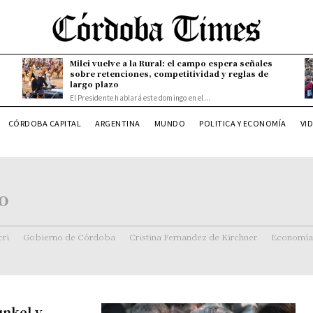
Milei vuelve a la Rural: el campo espera señales
sobre retenciones, competitividad y reglas de
largo plazo
El Presidente hablará este domingo en el...
CÓRDOBA CAPITAL
ARGENTINA
MUNDO
POLITICA Y ECONOMÍA
VI
o
ri
Gobierno de Córdoba
Cristina Fernandez de Kirchner
Economía
unkel y