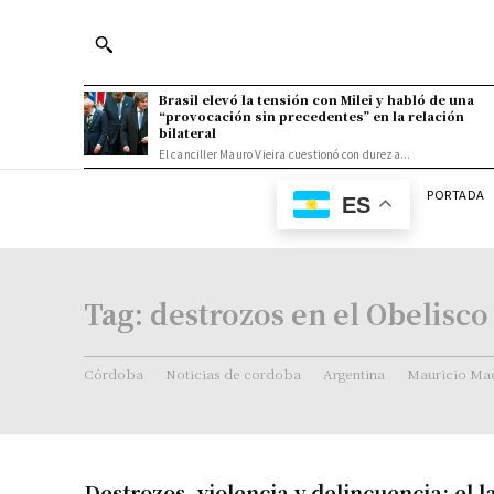
Brasil elevó la tensión con Milei y habló de una
“provocación sin precedentes” en la relación
bilateral
El canciller Mauro Vieira cuestionó con dureza...
PORTADA
ES
Tag:
destrozos en el Obelisco
Córdoba
Noticias de cordoba
Argentina
Mauricio Mac
Destrozos, violencia y delincuencia: el 