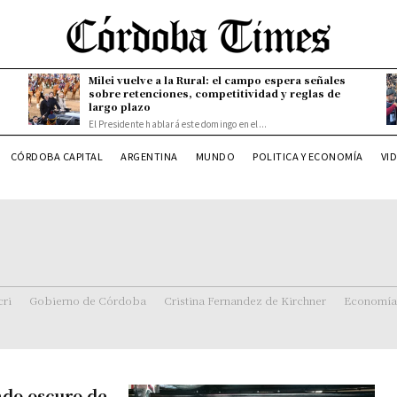
Milei vuelve a la Rural: el campo espera señales
sobre retenciones, competitividad y reglas de
largo plazo
El Presidente hablará este domingo en el...
CÓRDOBA CAPITAL
ARGENTINA
MUNDO
POLITICA Y ECONOMÍA
VI
ri
Gobierno de Córdoba
Cristina Fernandez de Kirchner
Economía
lado oscuro de