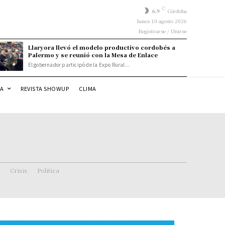
C
6.9
Córdoba
lunes 10 agosto 2026
Registrarse / Unirse
Llaryora llevó el modelo productivo cordobés a
Palermo y se reunió con la Mesa de Enlace
El gobernador participó de la Expo Rural...
DA
REVISTA SHOWUP
CLIMA
Crisis
Politica