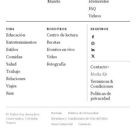
Mundo
Efemérides
FAQ
Videos
VIDA
NOSOTROS
SEGUINOS
Educación
Centro de lectura
Entretenimientos
Recetas
Estilos
Eventos en vivo
Comidas
Video
Salud
Fotografía
Contacto>
Trabajo
Media Kit
Relaciones
Terminoss &
Viajes
Condiciones
Fam
Políticas de
privacidad
Portada
Política de Privacidad
© Todos los derechos
reservados, Córdoba
Términos y Condiciones de Uso del Sitio
Times
Area Comercial
Contacto