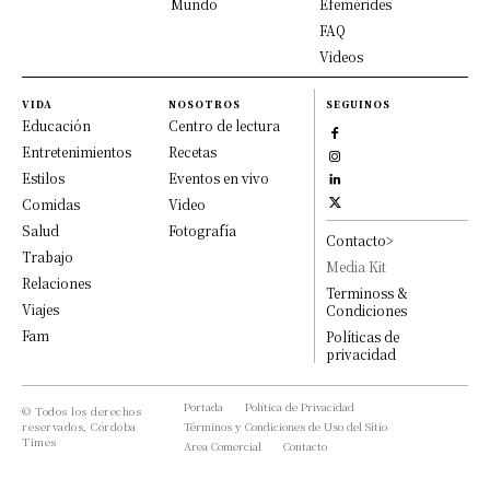
Mundo
Efemérides
FAQ
Videos
VIDA
NOSOTROS
SEGUINOS
Educación
Centro de lectura
Entretenimientos
Recetas
Estilos
Eventos en vivo
Comidas
Video
Salud
Fotografía
Contacto>
Trabajo
Media Kit
Relaciones
Terminoss &
Viajes
Condiciones
Fam
Políticas de
privacidad
Portada
Política de Privacidad
© Todos los derechos
reservados, Córdoba
Términos y Condiciones de Uso del Sitio
Times
Area Comercial
Contacto