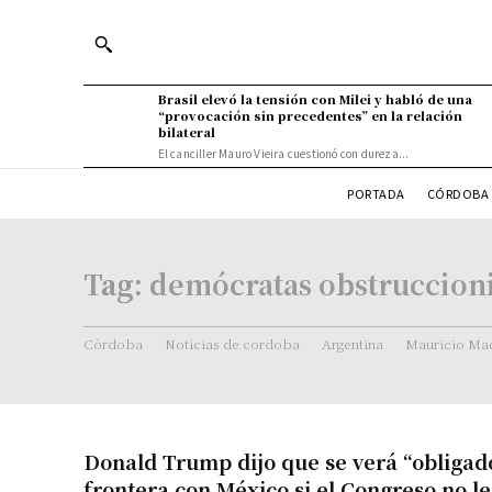
Brasil elevó la tensión con Milei y habló de una
“provocación sin precedentes” en la relación
bilateral
El canciller Mauro Vieira cuestionó con dureza...
PORTADA
CÓRDOBA 
Tag:
demócratas obstruccioni
Córdoba
Noticias de cordoba
Argentina
Mauricio Mac
Donald Trump dijo que se verá “obligado
frontera con México si el Congreso no l