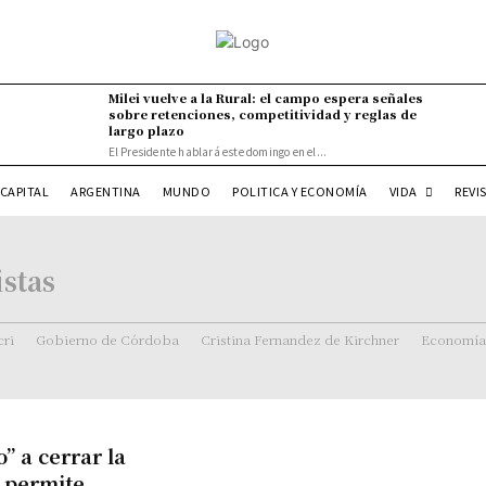
Milei vuelve a la Rural: el campo espera señales
sobre retenciones, competitividad y reglas de
largo plazo
El Presidente hablará este domingo en el...
VIDA
CAPITAL
ARGENTINA
MUNDO
POLITICA Y ECONOMÍA
REVI
stas
ri
Gobierno de Córdoba
Cristina Fernandez de Kirchner
Economía
” a cerrar la
e permite