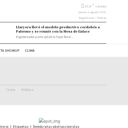
C
17.4
Córdoba
jueves 6 agosto 2026
Registrarse / Unirse
Llaryora llevó el modelo productivo cordobés a
Palermo y se reunió con la Mesa de Enlace
El gobernador participó de la Expo Rural...
STA SHOWUP
CLIMA
Crisis
Politica
Inicio
Etiquetas
Demócratas obstruccionistas