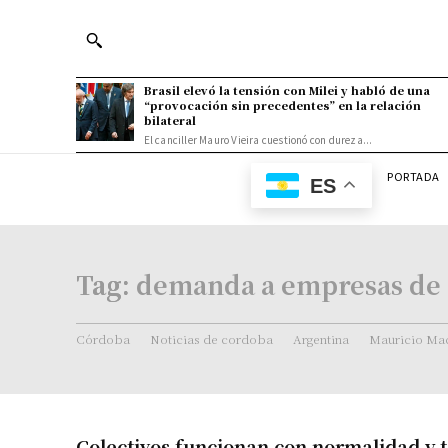
Brasil elevó la tensión con Milei y habló de una
“provocación sin precedentes” en la relación
bilateral
El canciller Mauro Vieira cuestionó con dureza...
PORTADA
ES
Tag:
demanda a empresas de 
Córdoba
Noticias de cordoba
Argentina
Mauricio Mac
Colectivos funcionan con normalidad y t