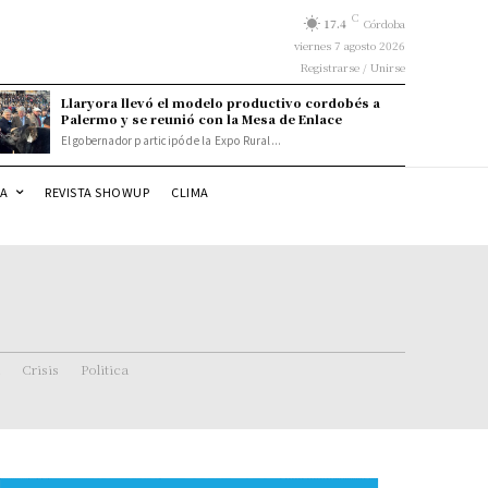
C
17.4
Córdoba
viernes 7 agosto 2026
Registrarse / Unirse
Llaryora llevó el modelo productivo cordobés a
Palermo y se reunió con la Mesa de Enlace
El gobernador participó de la Expo Rural...
DA
REVISTA SHOWUP
CLIMA
Crisis
Politica