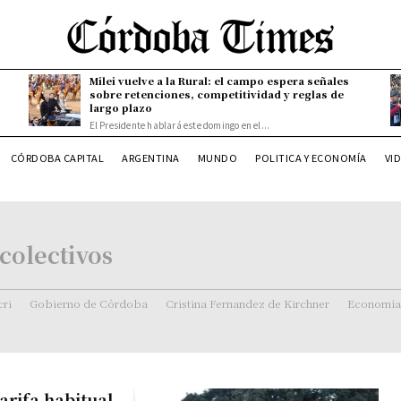
Milei vuelve a la Rural: el campo espera señales
sobre retenciones, competitividad y reglas de
largo plazo
El Presidente hablará este domingo en el...
CÓRDOBA CAPITAL
ARGENTINA
MUNDO
POLITICA Y ECONOMÍA
VI
colectivos
ri
Gobierno de Córdoba
Cristina Fernandez de Kirchner
Economía
arifa habitual