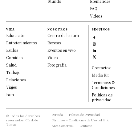
Mundo
Efemérides
FAQ
Videos
VIDA
NOSOTROS
SEGUINOS
Educación
Centro de lectura
Entretenimientos
Recetas
Estilos
Eventos en vivo
Comidas
Video
Salud
Fotografía
Contacto>
Trabajo
Media Kit
Relaciones
Terminoss &
Viajes
Condiciones
Fam
Políticas de
privacidad
Portada
Política de Privacidad
© Todos los derechos
reservados, Córdoba
Términos y Condiciones de Uso del Sitio
Times
Area Comercial
Contacto