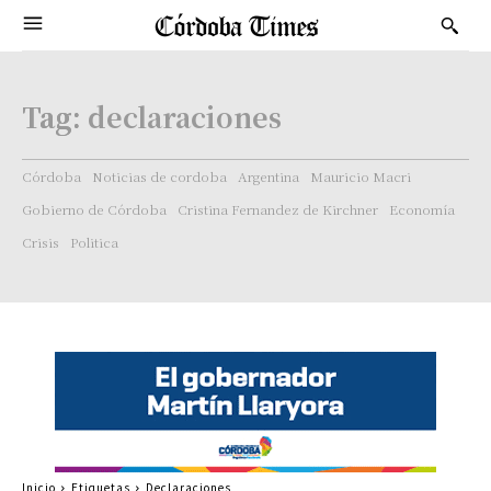
Tag:
declaraciones
Córdoba
Noticias de cordoba
Argentina
Mauricio Macri
Gobierno de Córdoba
Cristina Fernandez de Kirchner
Economía
Crisis
Politica
Inicio
Etiquetas
Declaraciones