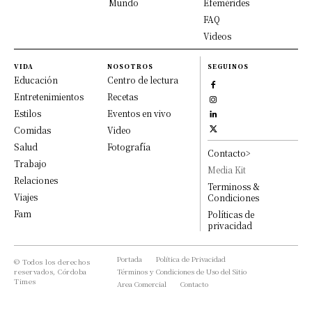
Mundo
Efemérides
FAQ
Videos
VIDA
NOSOTROS
SEGUINOS
Educación
Centro de lectura
Entretenimientos
Recetas
Estilos
Eventos en vivo
Comidas
Video
Salud
Fotografía
Contacto>
Trabajo
Media Kit
Relaciones
Terminoss &
Viajes
Condiciones
Fam
Políticas de
privacidad
Portada
Política de Privacidad
© Todos los derechos
reservados, Córdoba
Términos y Condiciones de Uso del Sitio
Times
Area Comercial
Contacto