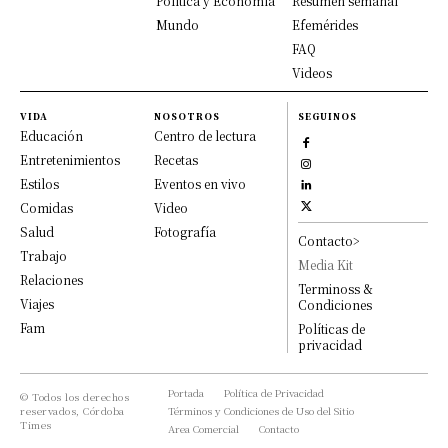
Política y Economía
Resumen semanal
Mundo
Efemérides
FAQ
Videos
VIDA
NOSOTROS
SEGUINOS
Educación
Centro de lectura
Entretenimientos
Recetas
Estilos
Eventos en vivo
Comidas
Video
Salud
Fotografía
Contacto>
Trabajo
Media Kit
Relaciones
Terminoss &
Viajes
Condiciones
Fam
Políticas de
privacidad
Portada
Política de Privacidad
© Todos los derechos
reservados, Córdoba
Términos y Condiciones de Uso del Sitio
Times
Area Comercial
Contacto