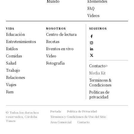
Mundo
Efemérides
FAQ
Videos
VIDA
NOSOTROS
SEGUINOS
Educación
Centro de lectura
Entretenimientos
Recetas
Estilos
Eventos en vivo
Comidas
Video
Salud
Fotografía
Contacto>
Trabajo
Media Kit
Relaciones
Terminoss &
Viajes
Condiciones
Fam
Políticas de
privacidad
Portada
Política de Privacidad
© Todos los derechos
reservados, Córdoba
Términos y Condiciones de Uso del Sitio
Times
Area Comercial
Contacto