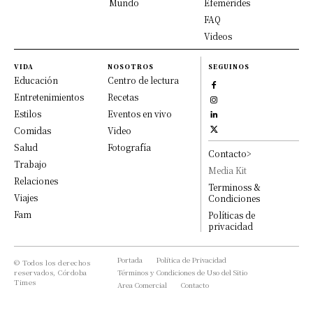
Mundo
Efemérides
FAQ
Videos
VIDA
NOSOTROS
SEGUINOS
Educación
Centro de lectura
Entretenimientos
Recetas
Estilos
Eventos en vivo
Comidas
Video
Salud
Fotografía
Contacto>
Trabajo
Media Kit
Relaciones
Terminoss &
Viajes
Condiciones
Fam
Políticas de
privacidad
Portada
Política de Privacidad
© Todos los derechos
reservados, Córdoba
Términos y Condiciones de Uso del Sitio
Times
Area Comercial
Contacto