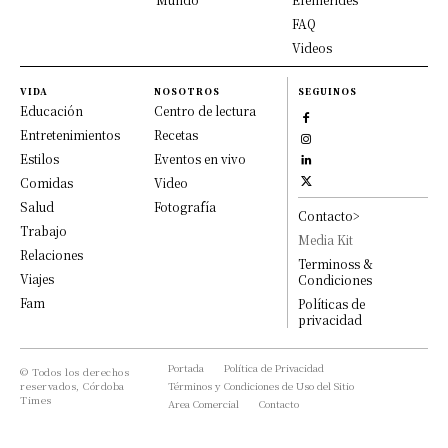
FAQ
Videos
VIDA
NOSOTROS
SEGUINOS
Educación
Centro de lectura
Entretenimientos
Recetas
Estilos
Eventos en vivo
Comidas
Video
Salud
Fotografía
Contacto>
Trabajo
Media Kit
Relaciones
Terminoss &
Viajes
Condiciones
Fam
Políticas de
privacidad
Portada
Política de Privacidad
© Todos los derechos
reservados, Córdoba
Términos y Condiciones de Uso del Sitio
Times
Area Comercial
Contacto