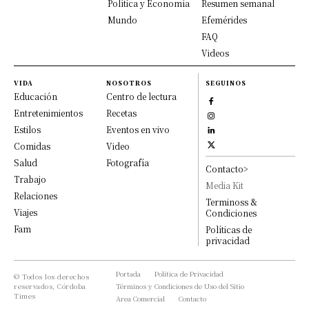
Política y Economía
Resumen semanal
Mundo
Efemérides
FAQ
Videos
VIDA
NOSOTROS
SEGUINOS
Educación
Centro de lectura
Entretenimientos
Recetas
Estilos
Eventos en vivo
Comidas
Video
Salud
Fotografía
Contacto>
Trabajo
Media Kit
Relaciones
Terminoss &
Viajes
Condiciones
Fam
Políticas de
privacidad
Portada
Política de Privacidad
© Todos los derechos
reservados, Córdoba
Términos y Condiciones de Uso del Sitio
Times
Area Comercial
Contacto