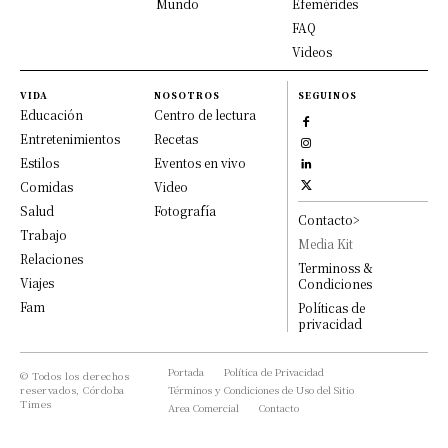
Mundo
Efemérides
FAQ
Videos
VIDA
NOSOTROS
SEGUINOS
Educación
Centro de lectura
Entretenimientos
Recetas
Estilos
Eventos en vivo
Comidas
Video
Salud
Fotografía
Contacto>
Trabajo
Media Kit
Relaciones
Terminoss &
Viajes
Condiciones
Fam
Políticas de
privacidad
Portada
Política de Privacidad
© Todos los derechos
reservados, Córdoba
Términos y Condiciones de Uso del Sitio
Times
Area Comercial
Contacto