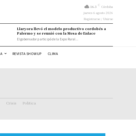
C
16.3
Córdoba
jueves 6 agosto 2026
Registrarse / Unirse
Llaryora llevó el modelo productivo cordobés a
Palermo y se reunió con la Mesa de Enlace
El gobernador participó de la Expo Rural...
DA
REVISTA SHOWUP
CLIMA
Crisis
Politica