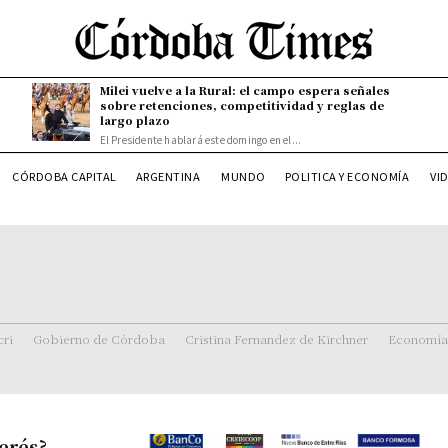
Milei vuelve a la Rural: el campo espera señales
sobre retenciones, competitividad y reglas de
largo plazo
El Presidente hablará este domingo en el...
CÓRDOBA CAPITAL
ARGENTINA
MUNDO
POLITICA Y ECONOMÍA
VI
ri
Gobierno de Córdoba
Cristina Fernandez de Kirchner
Economía
terés?