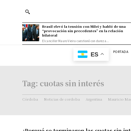
Brasil elevó la tensión con Milei y habló de una
“provocación sin precedentes” en la relación
bilateral
El canciller Mauro Vieira cuestionó con dureza...
PORTADA
ES
Tag:
cuotas sin interés
Córdoba
Noticias de cordoba
Argentina
Mauricio Mac
¿Porqué se terminaron las cuotas sin in