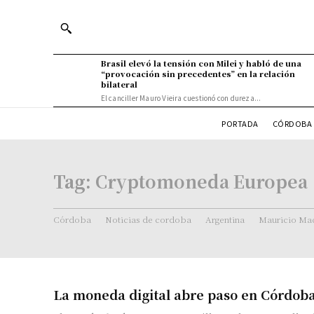
Brasil elevó la tensión con Milei y habló de una
“provocación sin precedentes” en la relación
bilateral
El canciller Mauro Vieira cuestionó con dureza...
PORTADA
CÓRDOBA 
Tag:
Cryptomoneda Europea
Córdoba
Noticias de cordoba
Argentina
Mauricio Mac
La moneda digital abre paso en Córdob