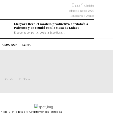
C
13.4
Córdoba
sábado 8 agosto 2026
Registrarse / Unirse
Llaryora llevó el modelo productivo cordobés a
Palermo y se reunió con la Mesa de Enlace
El gobernador participó de la Expo Rural...
STA SHOWUP
CLIMA
Crisis
Politica
Inicio
Etiquetas
Cryptomoneda Europea