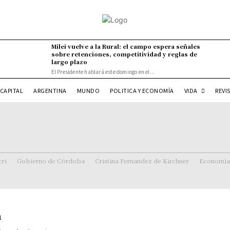
Milei vuelve a la Rural: el campo espera señales
sobre retenciones, competitividad y reglas de
largo plazo
El Presidente hablará este domingo en el...
VIDA
CAPITAL
ARGENTINA
MUNDO
POLITICA Y ECONOMÍA
REVI
ri
Gobierno de Córdoba
Cristina Fernandez de Kirchner
Economía
a