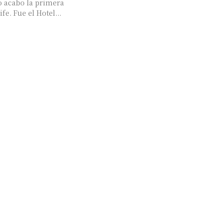
vó acabo la primera
presentación de Onecoin la moneda digital de OneLife. Fue el Hotel...