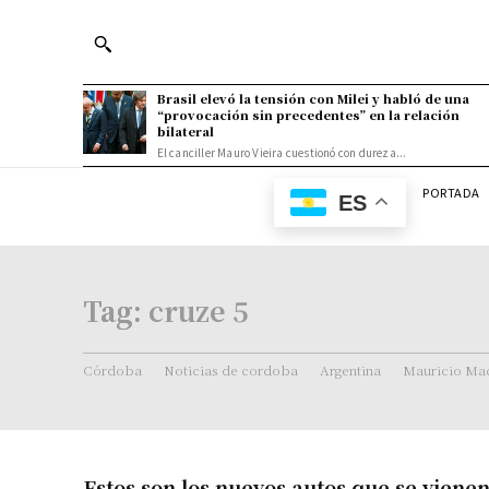
Brasil elevó la tensión con Milei y habló de una
“provocación sin precedentes” en la relación
bilateral
El canciller Mauro Vieira cuestionó con dureza...
PORTADA
ES
Tag:
cruze 5
Córdoba
Noticias de cordoba
Argentina
Mauricio Mac
Estos son los nuevos autos que se viene