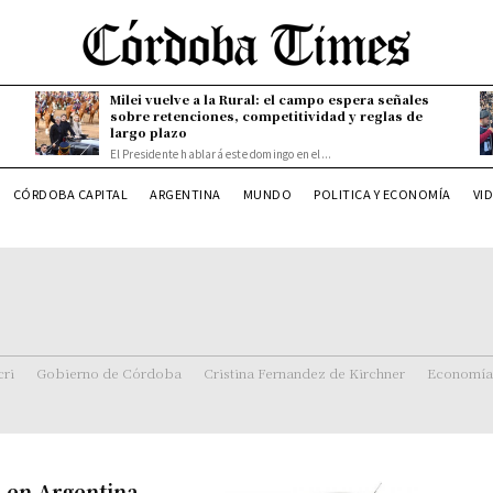
Milei vuelve a la Rural: el campo espera señales
sobre retenciones, competitividad y reglas de
largo plazo
El Presidente hablará este domingo en el...
CÓRDOBA CAPITAL
ARGENTINA
MUNDO
POLITICA Y ECONOMÍA
VI
ri
Gobierno de Córdoba
Cristina Fernandez de Kirchner
Economía
n en Argentina