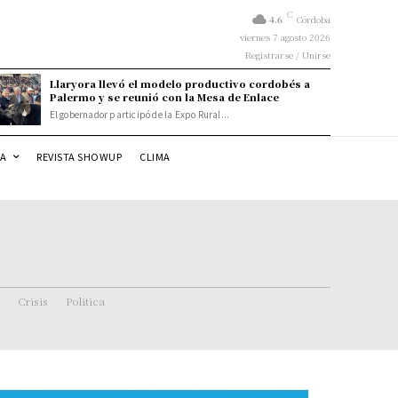
C
4.6
Córdoba
viernes 7 agosto 2026
Registrarse / Unirse
Llaryora llevó el modelo productivo cordobés a
Palermo y se reunió con la Mesa de Enlace
El gobernador participó de la Expo Rural...
DA
REVISTA SHOWUP
CLIMA
Crisis
Politica