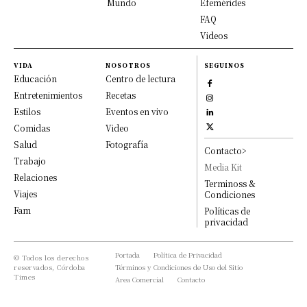
Mundo
Efemérides
FAQ
Videos
VIDA
NOSOTROS
SEGUINOS
Educación
Centro de lectura
Entretenimientos
Recetas
Estilos
Eventos en vivo
Comidas
Video
Salud
Fotografía
Contacto>
Trabajo
Media Kit
Relaciones
Terminoss &
Viajes
Condiciones
Fam
Políticas de
privacidad
Portada
Política de Privacidad
© Todos los derechos
reservados, Córdoba
Términos y Condiciones de Uso del Sitio
Times
Area Comercial
Contacto