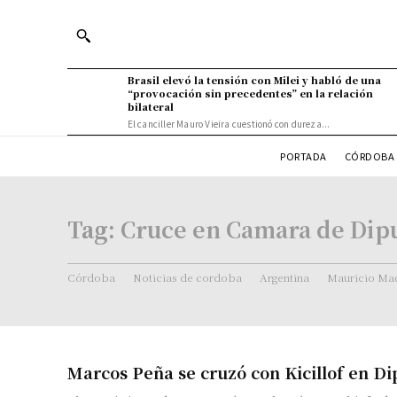
Brasil elevó la tensión con Milei y habló de una
“provocación sin precedentes” en la relación
bilateral
El canciller Mauro Vieira cuestionó con dureza...
PORTADA
CÓRDOBA 
Tag:
Cruce en Camara de Dip
Córdoba
Noticias de cordoba
Argentina
Mauricio Mac
Marcos Peña se cruzó con Kicillof en D