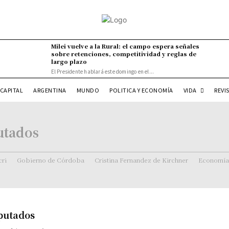
Milei vuelve a la Rural: el campo espera señales
sobre retenciones, competitividad y reglas de
largo plazo
El Presidente hablará este domingo en el...
VIDA
CAPITAL
ARGENTINA
MUNDO
POLITICA Y ECONOMÍA
REVI
utados
ri
Gobierno de Córdoba
Cristina Fernandez de Kirchner
Economía
iputados