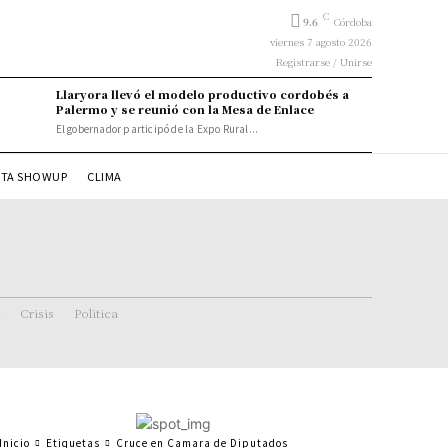
C
9.6
Córdoba
viernes 7 agosto 2026
Registrarse / Unirse
Llaryora llevó el modelo productivo cordobés a
Palermo y se reunió con la Mesa de Enlace
El gobernador participó de la Expo Rural...
STA SHOWUP
CLIMA
Crisis
Politica
Inicio
Etiquetas
Cruce en Camara de Diputados