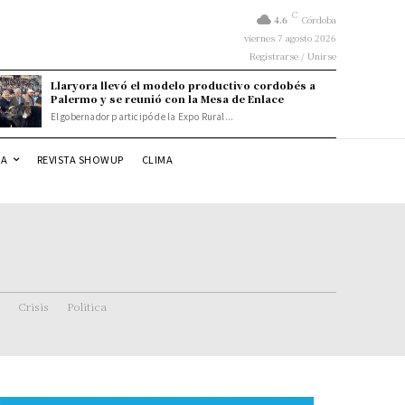
C
4.6
Córdoba
viernes 7 agosto 2026
Registrarse / Unirse
Llaryora llevó el modelo productivo cordobés a
Palermo y se reunió con la Mesa de Enlace
El gobernador participó de la Expo Rural...
DA
REVISTA SHOWUP
CLIMA
Crisis
Politica