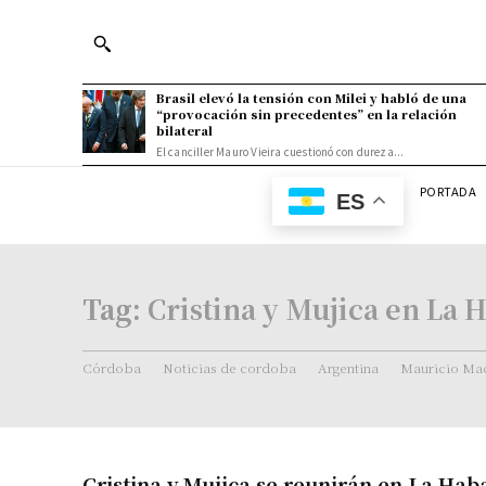
Brasil elevó la tensión con Milei y habló de una
“provocación sin precedentes” en la relación
bilateral
El canciller Mauro Vieira cuestionó con dureza...
PORTADA
ES
Tag:
Cristina y Mujica en La 
Córdoba
Noticias de cordoba
Argentina
Mauricio Mac
Cristina y Mujica se reunirán en La Hab