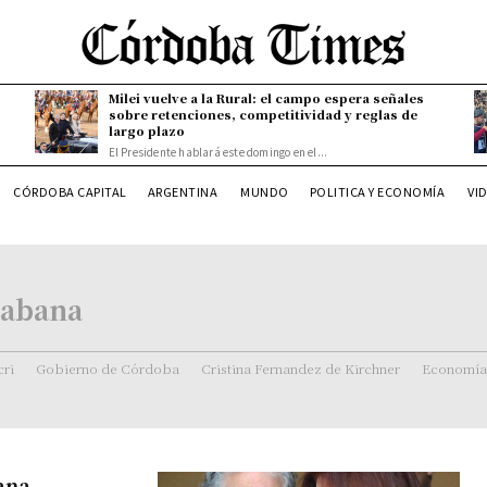
Milei vuelve a la Rural: el campo espera señales
sobre retenciones, competitividad y reglas de
largo plazo
El Presidente hablará este domingo en el...
CÓRDOBA CAPITAL
ARGENTINA
MUNDO
POLITICA Y ECONOMÍA
VI
Habana
ri
Gobierno de Córdoba
Cristina Fernandez de Kirchner
Economía
ana