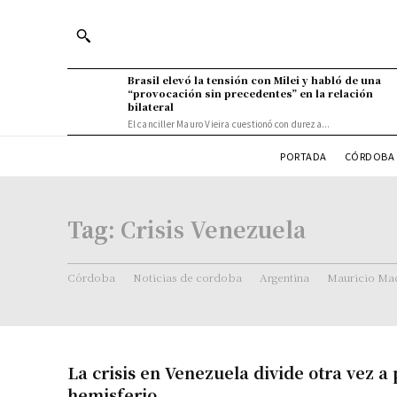
Brasil elevó la tensión con Milei y habló de una
“provocación sin precedentes” en la relación
bilateral
El canciller Mauro Vieira cuestionó con dureza...
PORTADA
CÓRDOBA 
Tag:
Crisis Venezuela
Córdoba
Noticias de cordoba
Argentina
Mauricio Mac
La crisis en Venezuela divide otra vez a 
hemisferio