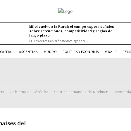
Milei vuelve a la Rural: el campo espera señales
sobre retenciones, competitividad y reglas de
largo plazo
El Presidente hablará este domingo en el...
VIDA
CAPITAL
ARGENTINA
MUNDO
POLITICA Y ECONOMÍA
REVI
ri
Gobierno de Córdoba
Cristina Fernandez de Kirchner
Economía
países del