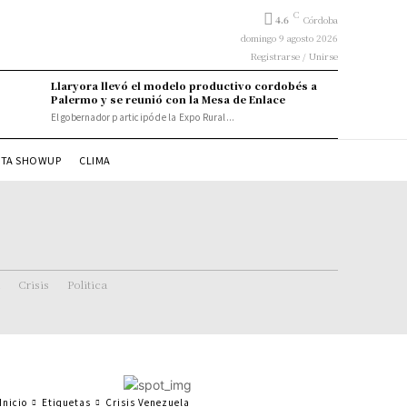
C
4.6
Córdoba
domingo 9 agosto 2026
Registrarse / Unirse
Llaryora llevó el modelo productivo cordobés a
Palermo y se reunió con la Mesa de Enlace
El gobernador participó de la Expo Rural...
STA SHOWUP
CLIMA
Crisis
Politica
Inicio
Etiquetas
Crisis Venezuela