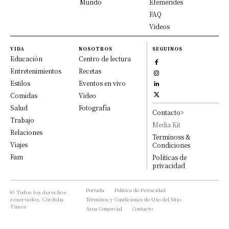
Mundo
Efemérides
FAQ
Videos
VIDA
NOSOTROS
SEGUINOS
Educación
Centro de lectura
Entretenimientos
Recetas
Estilos
Eventos en vivo
Comidas
Video
Salud
Fotografía
Contacto>
Trabajo
Media Kit
Relaciones
Terminoss &
Viajes
Condiciones
Fam
Políticas de
privacidad
Portada
Política de Privacidad
© Todos los derechos
reservados, Córdoba
Términos y Condiciones de Uso del Sitio
Times
Area Comercial
Contacto