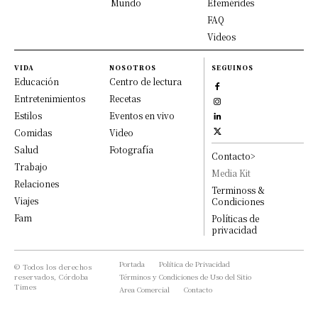
Mundo
Efemérides
FAQ
Videos
VIDA
NOSOTROS
SEGUINOS
Educación
Centro de lectura
Entretenimientos
Recetas
Estilos
Eventos en vivo
Comidas
Video
Salud
Fotografía
Contacto>
Trabajo
Media Kit
Relaciones
Terminoss &
Viajes
Condiciones
Fam
Políticas de
privacidad
Portada
Política de Privacidad
© Todos los derechos
reservados, Córdoba
Términos y Condiciones de Uso del Sitio
Times
Area Comercial
Contacto