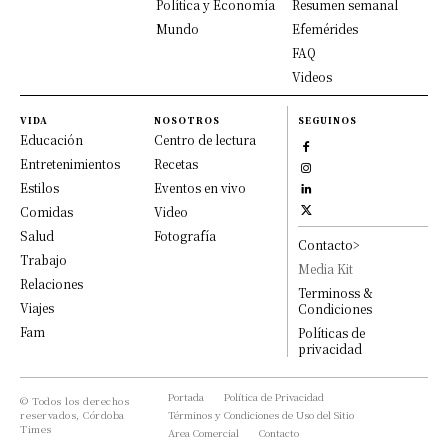
Política y Economía
Resumen semanal
Mundo
Efemérides
FAQ
Videos
VIDA
NOSOTROS
SEGUINOS
Educación
Centro de lectura
Entretenimientos
Recetas
Estilos
Eventos en vivo
Comidas
Video
Salud
Fotografía
Contacto>
Trabajo
Media Kit
Relaciones
Terminoss &
Viajes
Condiciones
Fam
Políticas de
privacidad
Portada
Política de Privacidad
© Todos los derechos
reservados, Córdoba
Términos y Condiciones de Uso del Sitio
Times
Area Comercial
Contacto