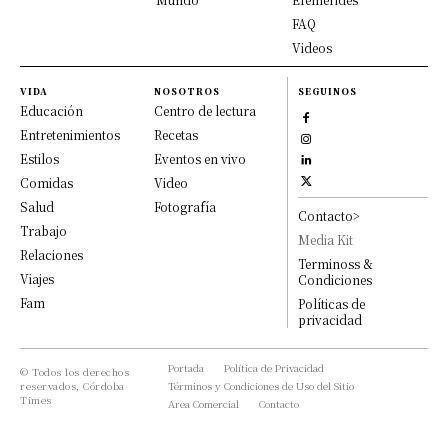
FAQ
Videos
VIDA
NOSOTROS
SEGUINOS
Educación
Centro de lectura
Entretenimientos
Recetas
Estilos
Eventos en vivo
Comidas
Video
Salud
Fotografía
Contacto>
Trabajo
Media Kit
Relaciones
Terminoss &
Viajes
Condiciones
Fam
Políticas de
privacidad
Portada
Política de Privacidad
© Todos los derechos
reservados, Córdoba
Términos y Condiciones de Uso del Sitio
Times
Area Comercial
Contacto