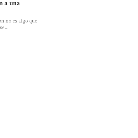
n a una
ón no es algo que
e...