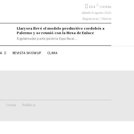
C
13.4
Córdoba
sábado 8 agosto 2026
Registrarse / Unirse
Llaryora llevó el modelo productivo cordobés a
Palermo y se reunió con la Mesa de Enlace
El gobernador participó de la Expo Rural...
DA
REVISTA SHOWUP
CLIMA
Crisis
Politica