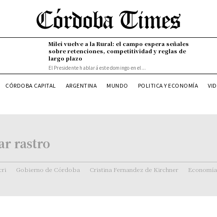
Milei vuelve a la Rural: el campo espera señales
sobre retenciones, competitividad y reglas de
largo plazo
El Presidente hablará este domingo en el...
VI
CÓRDOBA CAPITAL
ARGENTINA
MUNDO
POLITICA Y ECONOMÍA
ar rastro
ri
Gobierno de Córdoba
Cristina Fernandez de Kirchner
Economía