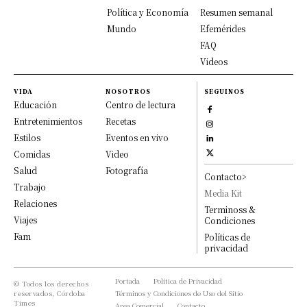
Política y Economía
Resumen semanal
Mundo
Efemérides
FAQ
Videos
VIDA
NOSOTROS
SEGUINOS
Educación
Centro de lectura
Entretenimientos
Recetas
Estilos
Eventos en vivo
Comidas
Video
Salud
Fotografía
Contacto>
Trabajo
Media Kit
Relaciones
Terminoss &
Viajes
Condiciones
Fam
Políticas de
privacidad
Portada
Política de Privacidad
© Todos los derechos
reservados, Córdoba
Términos y Condiciones de Uso del Sitio
Times
Area Comercial
Contacto