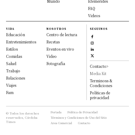
Mundo
Efemérides
FAQ
Videos
VIDA
NOSOTROS
SEGUINOS
Educación
Centro de lectura
Entretenimientos
Recetas
Estilos
Eventos en vivo
Comidas
Video
Salud
Fotografía
Contacto>
Trabajo
Media Kit
Relaciones
Terminoss &
Viajes
Condiciones
Fam
Políticas de
privacidad
Portada
Política de Privacidad
© Todos los derechos
reservados, Córdoba
Términos y Condiciones de Uso del Sitio
Times
Area Comercial
Contacto