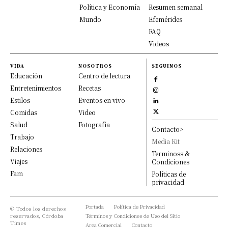
Política y Economía
Resumen semanal
Mundo
Efemérides
FAQ
Videos
VIDA
NOSOTROS
SEGUINOS
Educación
Centro de lectura
Entretenimientos
Recetas
Estilos
Eventos en vivo
Comidas
Video
Salud
Fotografía
Contacto>
Trabajo
Media Kit
Relaciones
Terminoss &
Viajes
Condiciones
Fam
Políticas de
privacidad
Portada
Política de Privacidad
© Todos los derechos
reservados, Córdoba
Términos y Condiciones de Uso del Sitio
Times
Area Comercial
Contacto