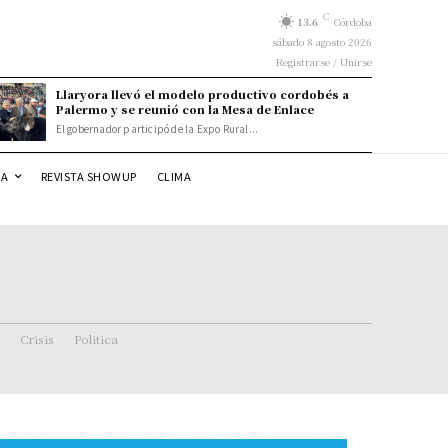
C
13.6
Córdoba
sábado 8 agosto 2026
Registrarse / Unirse
Llaryora llevó el modelo productivo cordobés a
Palermo y se reunió con la Mesa de Enlace
El gobernador participó de la Expo Rural...
DA
REVISTA SHOWUP
CLIMA
Crisis
Politica