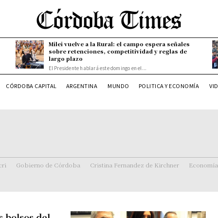
Milei vuelve a la Rural: el campo espera señales
sobre retenciones, competitividad y reglas de
largo plazo
El Presidente hablará este domingo en el...
CÓRDOBA CAPITAL
ARGENTINA
MUNDO
POLITICA Y ECONOMÍA
VI
ri
Gobierno de Córdoba
Cristina Fernandez de Kirchner
Economía
s bolsos del