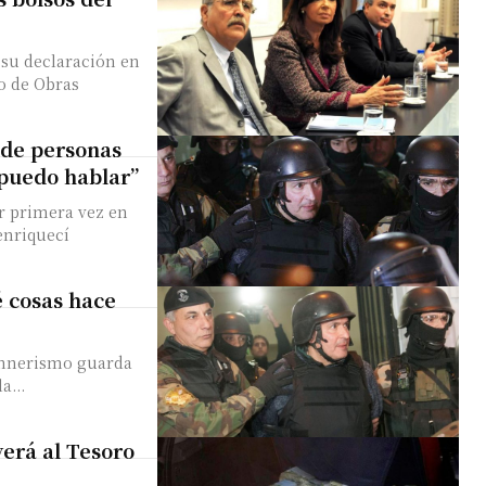
 su declaración en
a de personas
o puedo hablar”
or primera vez en
é cosas hace
rchnerismo guarda
a...
verá al Tesoro