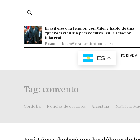
Brasil elevó la tensión con Milei y habló de una
“provocación sin precedentes” en la relación
bilateral
El canciller Mauro Vieira cuestionó con dureza...
PORTADA
ES
Tag:
convento
Córdoba
Noticias de cordoba
Argentina
Mauricio Mac
José López declaró que los dólares de lo