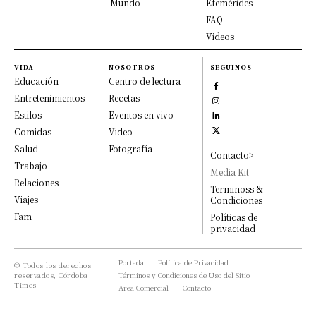
Mundo
Efemérides
FAQ
Videos
VIDA
NOSOTROS
SEGUINOS
Educación
Centro de lectura
Entretenimientos
Recetas
Estilos
Eventos en vivo
Comidas
Video
Salud
Fotografía
Contacto>
Trabajo
Media Kit
Relaciones
Terminoss &
Viajes
Condiciones
Fam
Políticas de
privacidad
Portada
Política de Privacidad
© Todos los derechos
reservados, Córdoba
Términos y Condiciones de Uso del Sitio
Times
Area Comercial
Contacto