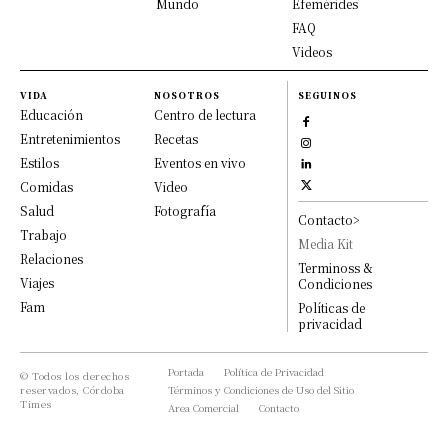
Mundo
Efemérides
FAQ
Videos
VIDA
NOSOTROS
SEGUINOS
Educación
Centro de lectura
Entretenimientos
Recetas
Estilos
Eventos en vivo
Comidas
Video
Salud
Fotografía
Contacto>
Trabajo
Media Kit
Relaciones
Terminoss &
Viajes
Condiciones
Fam
Políticas de
privacidad
Portada
Política de Privacidad
© Todos los derechos
reservados, Córdoba
Términos y Condiciones de Uso del Sitio
Times
Area Comercial
Contacto