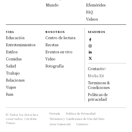
Mundo
Efemérides
FAQ
Videos
VIDA
NOSOTROS
SEGUINOS
Educación
Centro de lectura
Entretenimientos
Recetas
Estilos
Eventos en vivo
Comidas
Video
Salud
Fotografía
Contacto>
Trabajo
Media Kit
Relaciones
Terminoss &
Viajes
Condiciones
Fam
Políticas de
privacidad
Portada
Política de Privacidad
© Todos los derechos
reservados, Córdoba
Términos y Condiciones de Uso del Sitio
Times
Area Comercial
Contacto