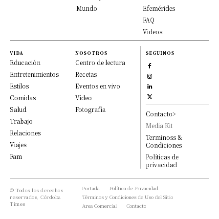
Mundo
Efemérides
FAQ
Videos
VIDA
NOSOTROS
SEGUINOS
Educación
Centro de lectura
Entretenimientos
Recetas
Estilos
Eventos en vivo
Comidas
Video
Salud
Fotografía
Contacto>
Trabajo
Media Kit
Relaciones
Terminoss &
Viajes
Condiciones
Fam
Políticas de
privacidad
Portada
Política de Privacidad
© Todos los derechos
reservados, Córdoba
Términos y Condiciones de Uso del Sitio
Times
Area Comercial
Contacto