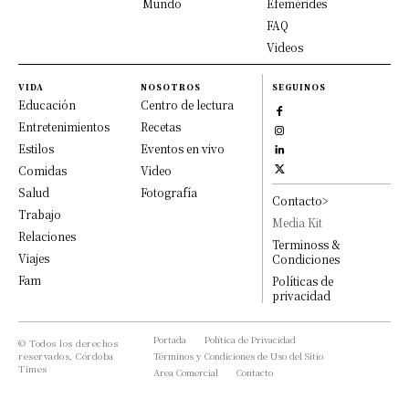
Mundo
Efemérides
FAQ
Videos
VIDA
NOSOTROS
SEGUINOS
Educación
Centro de lectura
Entretenimientos
Recetas
Estilos
Eventos en vivo
Comidas
Video
Salud
Fotografía
Contacto>
Trabajo
Media Kit
Relaciones
Terminoss &
Viajes
Condiciones
Fam
Políticas de
privacidad
Portada
Política de Privacidad
© Todos los derechos
reservados, Córdoba
Términos y Condiciones de Uso del Sitio
Times
Area Comercial
Contacto