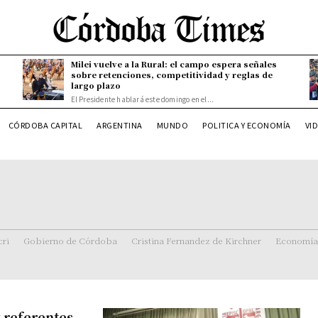
Milei vuelve a la Rural: el campo espera señales
sobre retenciones, competitividad y reglas de
largo plazo
El Presidente hablará este domingo en el...
CÓRDOBA CAPITAL
ARGENTINA
MUNDO
POLITICA Y ECONOMÍA
VI
ri
Gobierno de Córdoba
Cristina Fernandez de Kirchner
Economía
y referentes