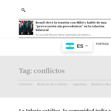
Brasil elevó la tensión con Milei y habló de una
“provocación sin precedentes” en la relación
bilateral
El canciller Mauro Vieira cuestionó con dureza...
PORTADA
ES
Tag:
conflictos
Córdoba
Noticias de cordoba
Argentina
Mauricio Mac
La Iglesia católica, la comunidad judía 