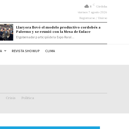
C
8
Córdoba
viernes 7 agosto 2026
Registrarse / Unirse
Llaryora llevó el modelo productivo cordobés a
Palermo y se reunió con la Mesa de Enlace
El gobernador participó de la Expo Rural...
DA
REVISTA SHOWUP
CLIMA
Crisis
Politica