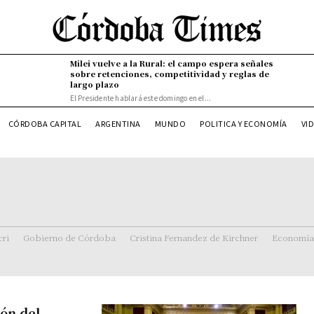
Milei vuelve a la Rural: el campo espera señales
sobre retenciones, competitividad y reglas de
largo plazo
El Presidente hablará este domingo en el...
CÓRDOBA CAPITAL
ARGENTINA
MUNDO
POLITICA Y ECONOMÍA
VI
ri
Gobierno de Córdoba
Cristina Fernandez de Kirchner
Economía
ón del