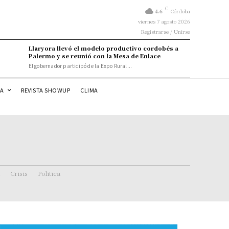
C
4.6
Córdoba
viernes 7 agosto 2026
Registrarse / Unirse
Llaryora llevó el modelo productivo cordobés a
Palermo y se reunió con la Mesa de Enlace
El gobernador participó de la Expo Rural...
DA
REVISTA SHOWUP
CLIMA
Crisis
Politica