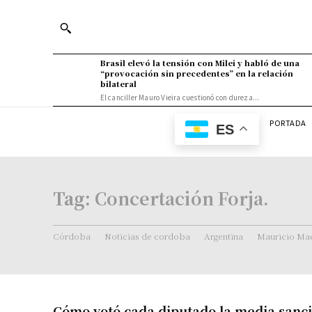
Brasil elevó la tensión con Milei y habló de una
“provocación sin precedentes” en la relación
bilateral
El canciller Mauro Vieira cuestionó con dureza...
PORTADA
ES
Tag:
Concertación Forja.
Córdoba
Noticias de cordoba
Argentina
Mauricio Mac
Cómo votó cada diputado la media sanci