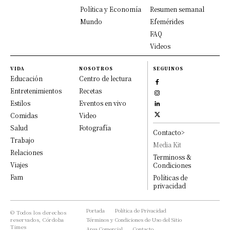
Política y Economía
Resumen semanal
Mundo
Efemérides
FAQ
Videos
VIDA
NOSOTROS
SEGUINOS
Educación
Centro de lectura
Entretenimientos
Recetas
Estilos
Eventos en vivo
Comidas
Video
Salud
Fotografía
Contacto>
Trabajo
Media Kit
Relaciones
Terminoss &
Viajes
Condiciones
Fam
Políticas de
privacidad
Portada
Política de Privacidad
© Todos los derechos
reservados, Córdoba
Términos y Condiciones de Uso del Sitio
Times
Area Comercial
Contacto