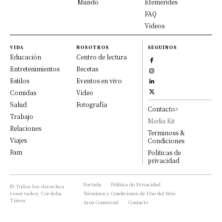
Mundo
Efemérides
FAQ
Videos
VIDA
NOSOTROS
SEGUINOS
Educación
Centro de lectura
Entretenimientos
Recetas
Estilos
Eventos en vivo
Comidas
Video
Salud
Fotografía
Contacto>
Trabajo
Media Kit
Relaciones
Terminoss &
Viajes
Condiciones
Fam
Políticas de
privacidad
Portada
Política de Privacidad
© Todos los derechos
reservados, Córdoba
Términos y Condiciones de Uso del Sitio
Times
Area Comercial
Contacto