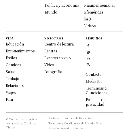
Política y Economía
Resumen semanal
Mundo
Efemérides
FAQ
Videos
VIDA
NOSOTROS
SEGUINOS
Educación
Centro de lectura
Entretenimientos
Recetas
Estilos
Eventos en vivo
Comidas
Video
Salud
Fotografía
Contacto>
Trabajo
Media Kit
Relaciones
Terminoss &
Viajes
Condiciones
Fam
Políticas de
privacidad
Portada
Política de Privacidad
© Todos los derechos
reservados, Córdoba
Términos y Condiciones de Uso del Sitio
Times
Area Comercial
Contacto