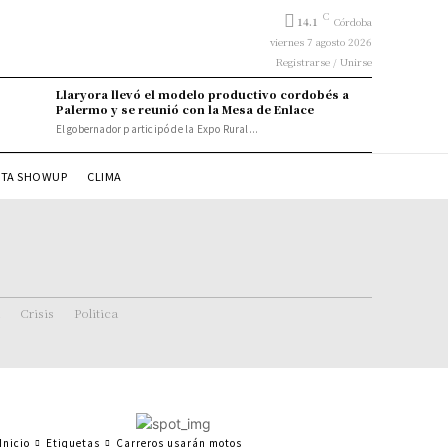
C
14.1
Córdoba
viernes 7 agosto 2026
Registrarse / Unirse
Llaryora llevó el modelo productivo cordobés a
Palermo y se reunió con la Mesa de Enlace
El gobernador participó de la Expo Rural...
STA SHOWUP
CLIMA
Crisis
Politica
Inicio
Etiquetas
Carreros usarán motos