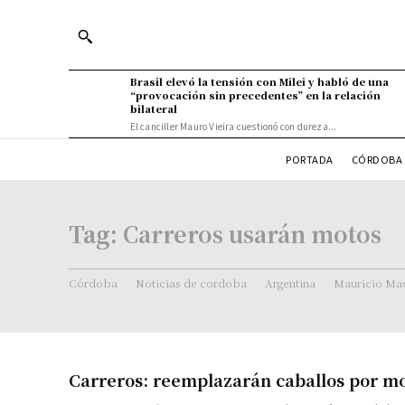
Brasil elevó la tensión con Milei y habló de una
“provocación sin precedentes” en la relación
bilateral
El canciller Mauro Vieira cuestionó con dureza...
PORTADA
CÓRDOBA 
Tag:
Carreros usarán motos
Córdoba
Noticias de cordoba
Argentina
Mauricio Mac
Carreros: reemplazarán caballos por mo