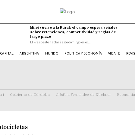
Milei vuelve a la Rural: el campo espera señales
sobre retenciones, competitividad y reglas de
largo plazo
El Presidente hablará este domingo en el...
VIDA
CAPITAL
ARGENTINA
MUNDO
POLITICA Y ECONOMÍA
REVI
ri
Gobierno de Córdoba
Cristina Fernandez de Kirchner
Economía
tocicletas