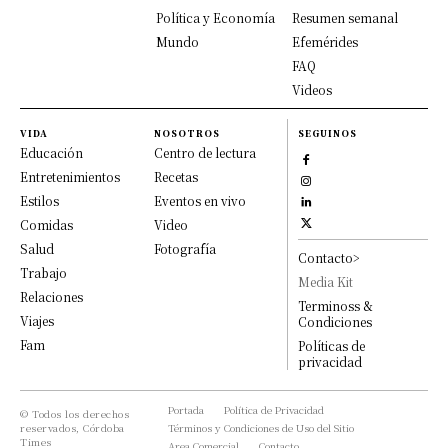
Política y Economía
Resumen semanal
Mundo
Efemérides
FAQ
Videos
VIDA
NOSOTROS
SEGUINOS
Educación
Centro de lectura
Entretenimientos
Recetas
Estilos
Eventos en vivo
Comidas
Video
Salud
Fotografía
Contacto>
Trabajo
Media Kit
Relaciones
Terminoss &
Viajes
Condiciones
Fam
Políticas de
privacidad
Portada
Política de Privacidad
© Todos los derechos
reservados, Córdoba
Términos y Condiciones de Uso del Sitio
Times
Area Comercial
Contacto