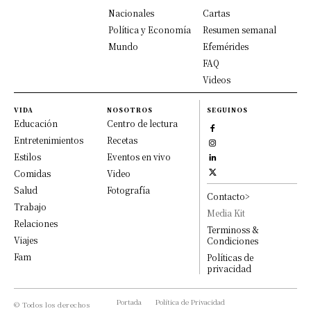
Nacionales
Cartas
Política y Economía
Resumen semanal
Mundo
Efemérides
FAQ
Videos
VIDA
NOSOTROS
SEGUINOS
Educación
Centro de lectura
Entretenimientos
Recetas
Estilos
Eventos en vivo
Comidas
Video
Salud
Fotografía
Contacto>
Trabajo
Media Kit
Relaciones
Terminoss &
Viajes
Condiciones
Fam
Políticas de
privacidad
Portada
Política de Privacidad
© Todos los derechos